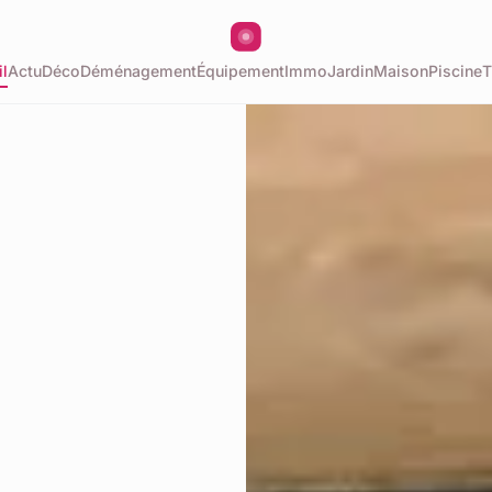
l
Actu
Déco
Déménagement
Équipement
Immo
Jardin
Maison
Piscine
T